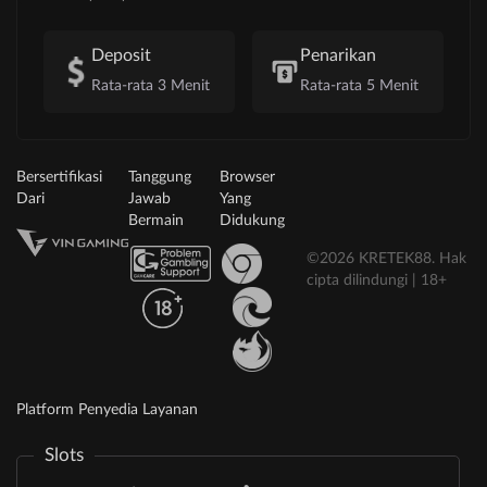
Deposit
Penarikan
Rata-rata 3 Menit
Rata-rata 5 Menit
Bersertifikasi
Tanggung
Browser
Dari
Jawab
Yang
Bermain
Didukung
©2026 KRETEK88. Hak
cipta dilindungi | 18+
Platform Penyedia Layanan
Slots