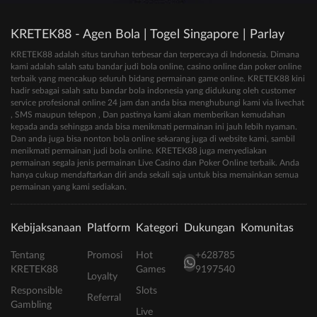
KRETEK88 - Agen Bola | Togel Singapore | Parlay
KRETEK88 adalah situs taruhan terbesar dan terpercaya di Indonesia. Dimana
kami adalah salah satu bandar judi bola online, casino online dan poker online
terbaik yang mencakup seluruh bidang permainan game online. KRETEK88 kini
hadir sebagai salah satu bandar bola indonesia yang didukung oleh customer
service profesional online 24 jam dan anda bisa menghubungi kami via livechat
, SMS maupun telepon , Dan pastinya kami akan memberikan kemudahan
kepada anda sehingga anda bisa menikmati permainan ini jauh lebih nyaman.
Dan anda juga bisa nonton bola online sekarang juga di website kami, sambil
menikmati permainan judi bola online. KRETEK88 juga menyediakan
permainan segala jenis permainan Live Casino dan Poker Online terbaik. Anda
hanya cukup mendaftarkan diri anda sekali saja untuk bisa memainkan semua
permainan yang kami sediakan.
Kebijaksanaan
Platform
Kategori
Dukungan
Komunitas
Tentang
Promosi
Hot
+628785
KRETEK88
Games
9197540
Loyalty
Responsible
Slots
Referral
Gambling
Live