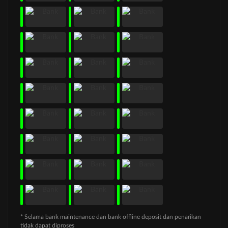
* Selama bank maintenance dan bank offline deposit dan penarikan
tidak dapat diproses