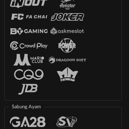
Sabung Ayam