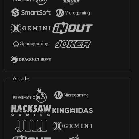
Arcade