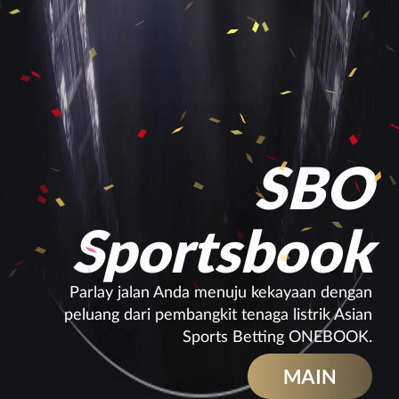
SBO
Sportsbook
Parlay jalan Anda menuju kekayaan dengan
peluang dari pembangkit tenaga listrik Asian
Sports Betting ONEBOOK.
MAIN