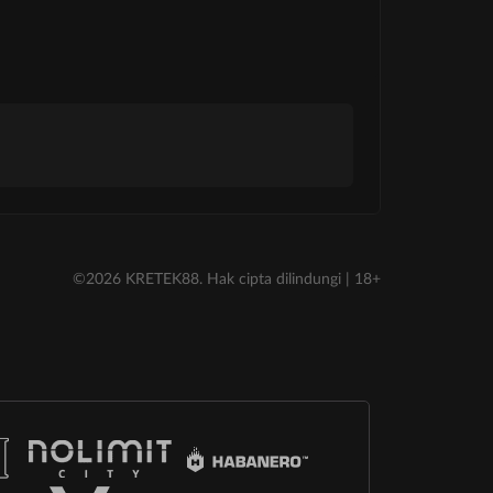
©2026 KRETEK88. Hak cipta dilindungi | 18+