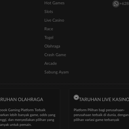
Hot Games
+628
Slots
Live Casino
Race
Togel
Olahraga
Crash Game
Arcade
Sabung Ayam
ARUHAN OLAHRAGA
TARUHAN LIVE KASIN
book Gaming Platform Terbaik
Platform Pilihan bagi perusahaan-
rkan lebih banyak game, odds yang
perusahaan terbaik di dunia, dengan
tinggi, dan menyediakan pilihan yang
pilihan variasi game terbanyak
banyak untuk pemain.