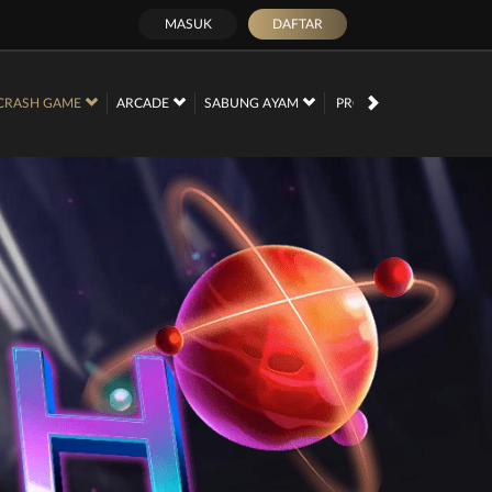
MASUK
DAFTAR
PROMOSI
CRASH GAME
ARCADE
SABUNG AYAM