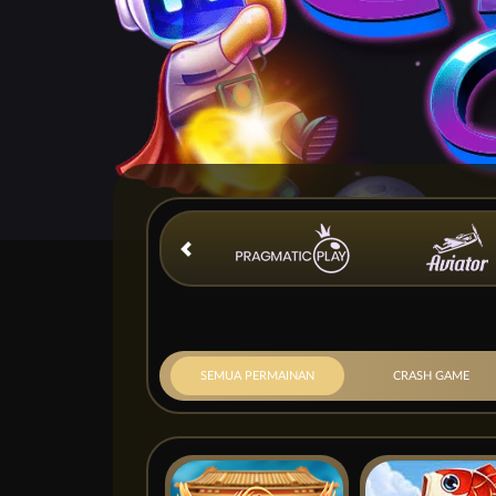
SEMUA PERMAINAN
CRASH GAME