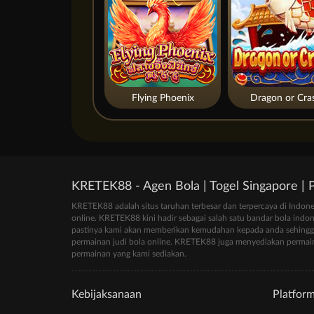
Flying Phoenix
Dragon or Cra
KRETEK88 - Agen Bola | Togel Singapore | P
KRETEK88 adalah situs taruhan terbesar dan terpercaya di Indone
online. KRETEK88 kini hadir sebagai salah satu bandar bola indo
pastinya kami akan memberikan kemudahan kepada anda sehingga a
permainan judi bola online. KRETEK88 juga menyediakan permaina
permainan yang kami sediakan.
Kebijaksanaan
Platfor