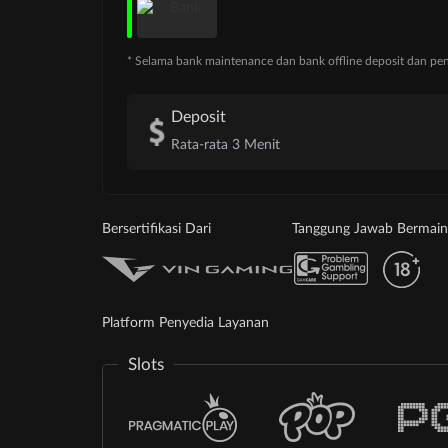
* Selama bank maintenance dan bank offline deposit dan pen
Deposit
Rata-rata 3 Menit
Bersertifikasi Dari
Tanggung Jawab Bermain
Platform Penyedia Layanan
Slots