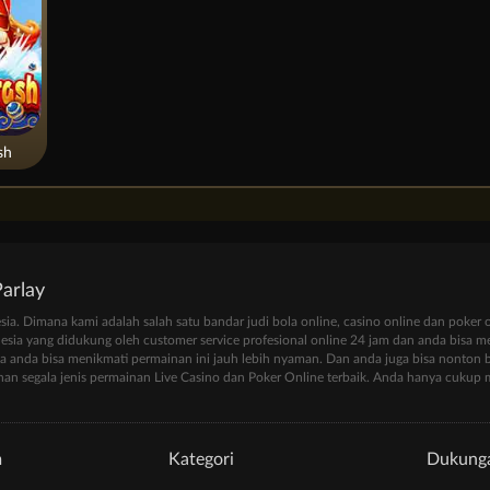
sh
arlay
sia. Dimana kami adalah salah satu bandar judi bola online, casino online dan poke
nesia yang didukung oleh customer service profesional online 24 jam dan anda bisa 
nda bisa menikmati permainan ini jauh lebih nyaman. Dan anda juga bisa nonton bol
n segala jenis permainan Live Casino dan Poker Online terbaik. Anda hanya cukup m
m
Kategori
Dukung