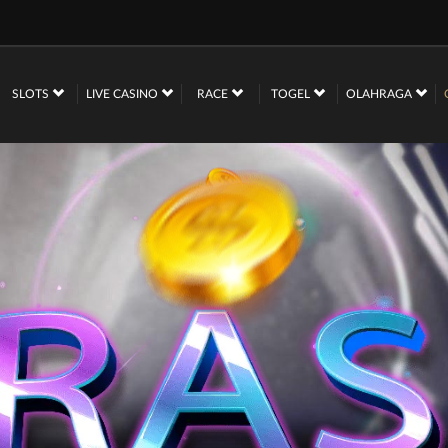
SLOTS
LIVE CASINO
RACE
TOGEL
OLAHRAGA