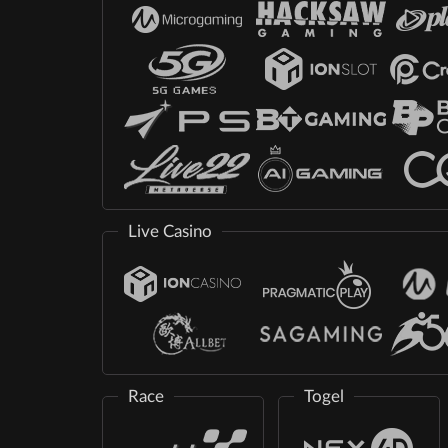
Live Casino
Race
Togel