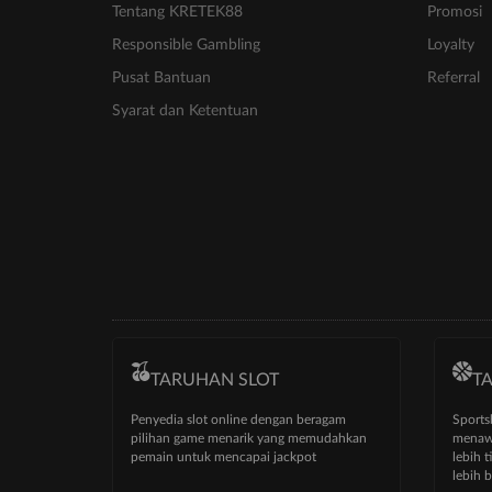
Tentang KRETEK88
Promosi
Responsible Gambling
Loyalty
Pusat Bantuan
Referral
Syarat dan Ketentuan
TARUHAN SLOT
T
Penyedia slot online dengan beragam
Sports
pilihan game menarik yang memudahkan
menawa
pemain untuk mencapai jackpot
lebih 
lebih 