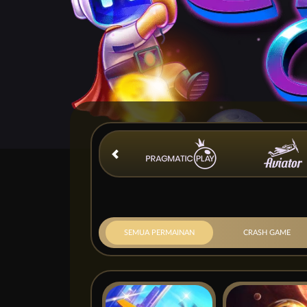
SEMUA PERMAINAN
CRASH GAME