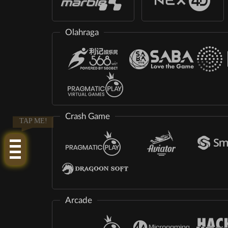
Olahraga
Crash Game
TAP ME!
Arcade