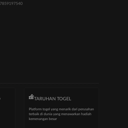
7859197540
O
TARUHAN TOGEL
Platform togel yang menarik dari perusahan
terbaik di dunia yang menawarkan hadiah
kemenangan besar