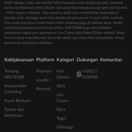
hadir sebagai salah satu bandar bola indonesia yang didukung oleh customer
service profesional online 24 jam dan anda bisa menghubungi kami via livechat
, SMS maupun telepon , Dan pastinya kami akan memberikan kemudahan
kepada anda sehingga anda bisa menikmati permainan ini jauh lebih nyaman.
Dan anda juga bisa nonton bola online sekarang juga di website kami, sambil
menikmati permainan judi bola online. KRETEK88 juga menyediakan
permainan segala jenis permainan Live Casino dan Poker Online terbaik. Anda
hanya cukup mendaftarkan diri anda sekali saja untuk bisa memainkan semua
permainan yang kami sediakan.
Kebijaksanaan
Platform
Kategori
Dukungan
Komunitas
Tentang
Promosi
Hot
+628227
KRETEK88
Games
5106983
Loyalty
Responsible
Slots
Referral
Gambling
Live
Pusat Bantuan
Casino
Syarat dan
Race
Ketentuan
Togel
Olahraga