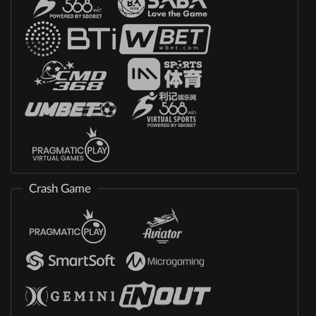
Crash Game