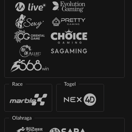
Race
Togel
Olahraga