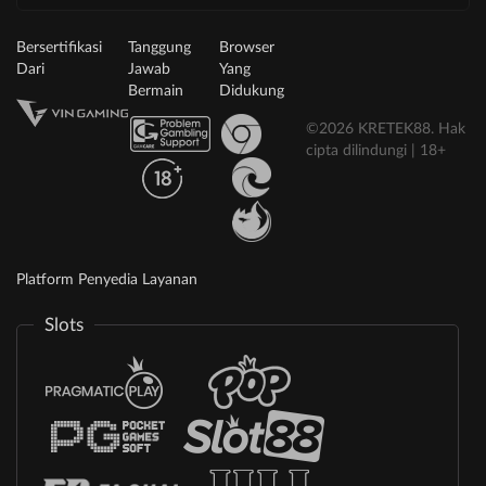
Bersertifikasi
Tanggung
Browser
Dari
Jawab
Yang
Bermain
Didukung
©2026 KRETEK88. Hak
cipta dilindungi | 18+
Platform Penyedia Layanan
Slots