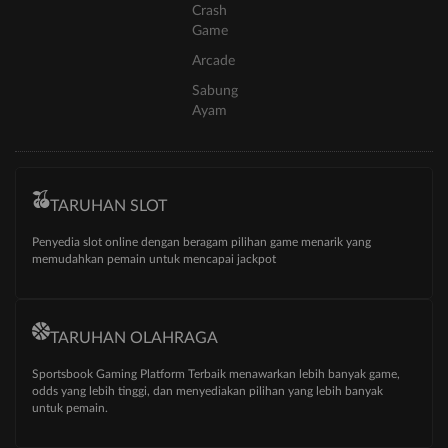
Crash
Game
Arcade
Sabung
Ayam
TARUHAN SLOT
Penyedia slot online dengan beragam pilihan game menarik yang
memudahkan pemain untuk mencapai jackpot
TARUHAN OLAHRAGA
Sportsbook Gaming Platform Terbaik menawarkan lebih banyak game,
odds yang lebih tinggi, dan menyediakan pilihan yang lebih banyak
untuk pemain.