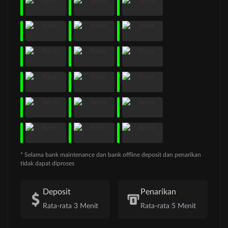
* Selama bank maintenance dan bank offline deposit dan penarikan
tidak dapat diproses
Deposit
Penarikan
Rata-rata 3 Menit
Rata-rata 5 Menit