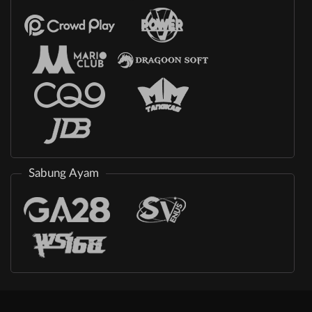
Sabung Ayam