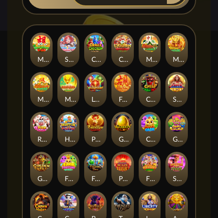
MAHJONG WINS
Starlight Princess 2000
Crazy Chicken
Caishen Mahjong: Triple Luck
Mahjong Fortune 2: Dragon Riches
Mahjong Fortune 3
MAHJONG FORTUNE
MAHJONG BONUS
Lotus Lanterns: Dragon's Fortune
Fortune Mahjong
Chili Chili Hot
SUPER HEROINE
RICH PIGGIES
Huffin’ And Puffin’ Rising
Phoenix Link - Collection
GOLDEN DRAGON EGG
Clucky Cash
Gems Bonanza
GOLDEN FAFAFA
Farm Fortune Wheel
Feeding Time
Pompeii’s Blaze 1000
FIVE BLESSINGS ARRIVE
Skeleton Thief