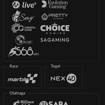
Race
Togel
Olahraga