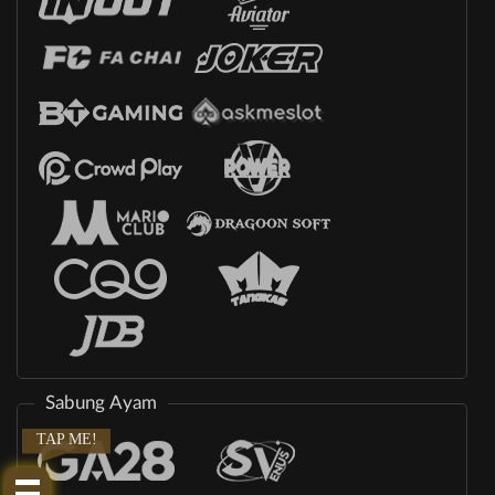
Sabung Ayam
TAP ME!