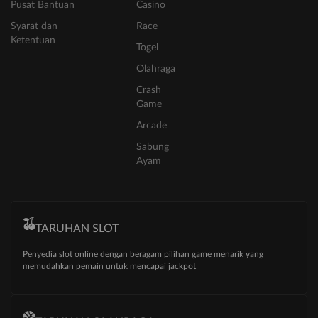
Pusat Bantuan
Casino
Syarat dan
Race
Ketentuan
Togel
Olahraga
Crash
Game
Arcade
Sabung
Ayam
TARUHAN SLOT
Penyedia slot online dengan beragam pilihan game menarik yang
memudahkan pemain untuk mencapai jackpot