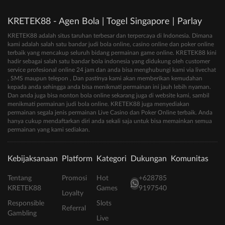
KRETEK88 - Agen Bola | Togel Singapore | Parlay
KRETEK88 adalah situs taruhan terbesar dan terpercaya di Indonesia. Dimana
kami adalah salah satu bandar judi bola online, casino online dan poker online
terbaik yang mencakup seluruh bidang permainan game online. KRETEK88 kini
hadir sebagai salah satu bandar bola indonesia yang didukung oleh customer
service profesional online 24 jam dan anda bisa menghubungi kami via livechat
, SMS maupun telepon , Dan pastinya kami akan memberikan kemudahan
kepada anda sehingga anda bisa menikmati permainan ini jauh lebih nyaman.
Dan anda juga bisa nonton bola online sekarang juga di website kami, sambil
menikmati permainan judi bola online. KRETEK88 juga menyediakan
permainan segala jenis permainan Live Casino dan Poker Online terbaik. Anda
hanya cukup mendaftarkan diri anda sekali saja untuk bisa memainkan semua
permainan yang kami sediakan.
Kebijaksanaan
Platform
Kategori
Dukungan
Komunitas
Tentang
Promosi
Hot
+628785
KRETEK88
Games
9197540
Loyalty
Responsible
Slots
Referral
Gambling
Live