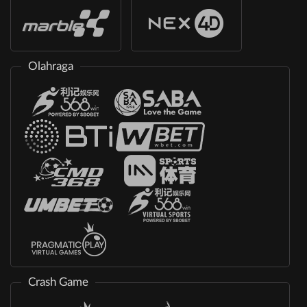
Olahraga
Crash Game