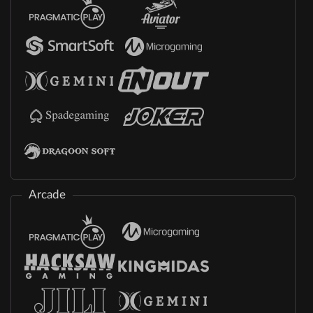
Arcade