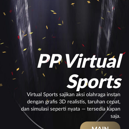
PP Virtual
Sports
Virtual Sports sajikan aksi olahraga instan
dengan grafis 3D realistis, taruhan cepat,
dan simulasi seperti nyata — tersedia kapan
saja.
MAIN