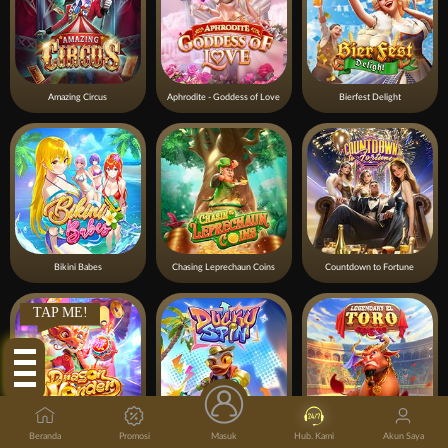
Amazing Circus
Aphrodite - Goddess of Love
Bierfest Delight
Bikini Babes
Chasing Leprechaun Coins
Countdown to Fortune
TAP ME!
Beranda
Promosi
Masuk
Hub. Kami
Akun Saya
Dragon Wonder
Ducky Spin
Legendary El Toro