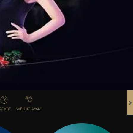
RCADE
SABUNG AYAM