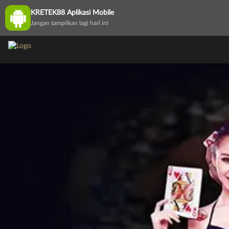
KRETEK88 Aplikasi Mobile
Jangan tampilkan lagi hari ini