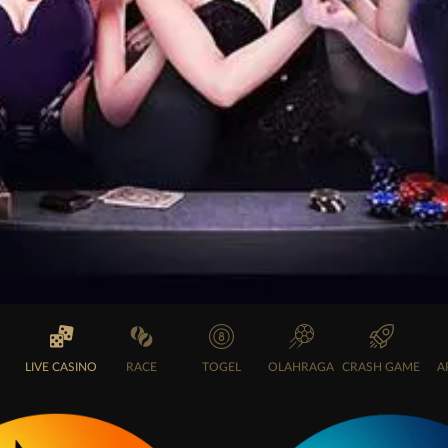
LIVE CASINO
RACE
TOGEL
OLAHRAGA
CRASH GAME
A