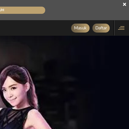
×
UH
Masuk
Daftar