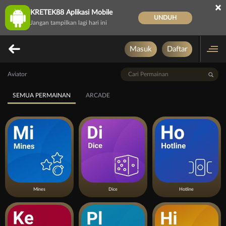
×
KRETEK88 Aplikasi Mobile
UNDUH
Jangan tampilkan lagi hari ini
Masuk
Daftar
Aviator
SEMUA PERMAINAN
ARCADE
Mines
Dice
Hotline